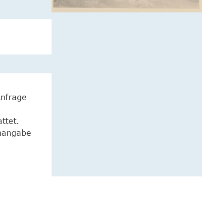
Anfrage
ttet.
enangabe