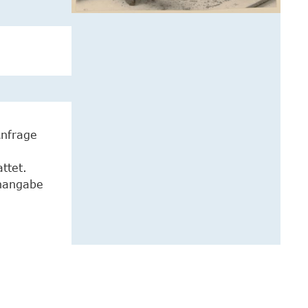
Anfrage
ttet.
enangabe