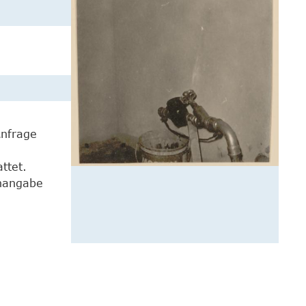
Anfrage
ttet.
enangabe