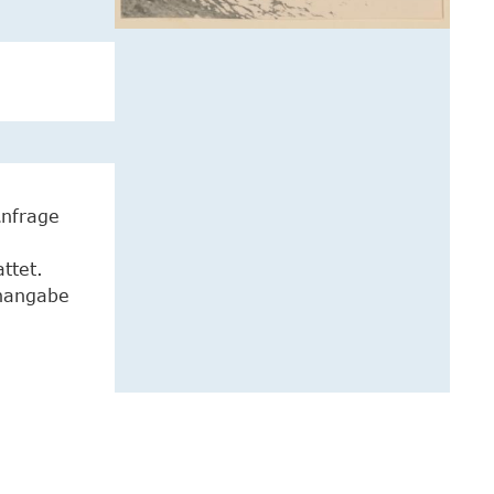
Anfrage
ttet.
enangabe