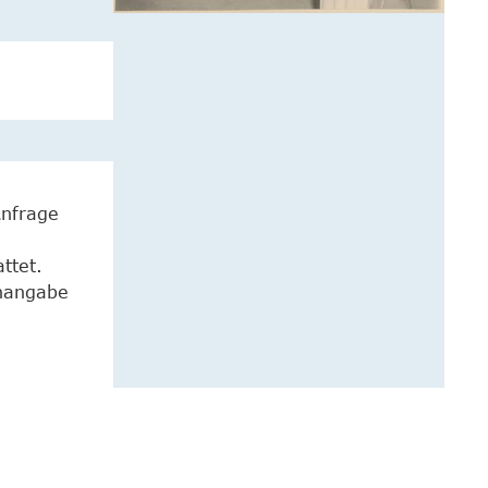
Anfrage
ttet.
enangabe