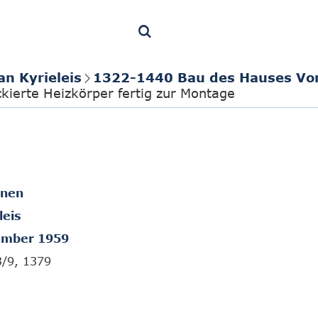
an Kyrieleis
1322-1440 Bau des Hauses Vo
kierte Heizkörper fertig zur Montage
onen
leis
ember 1959
3/9, 1379