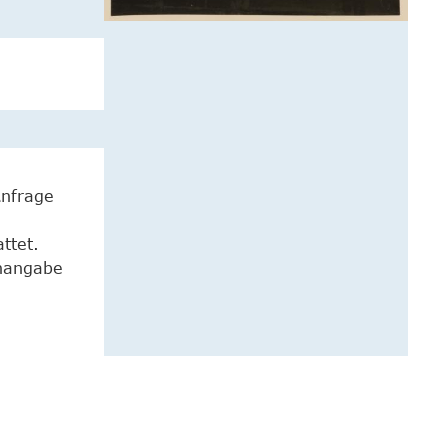
Anfrage
ttet.
enangabe