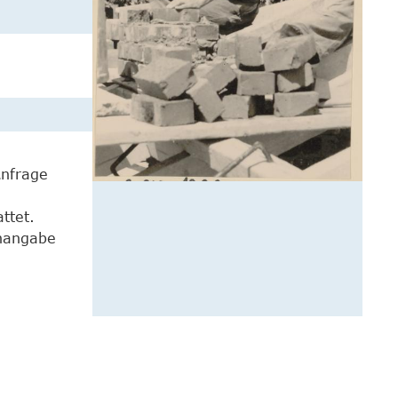
Anfrage
ttet.
enangabe