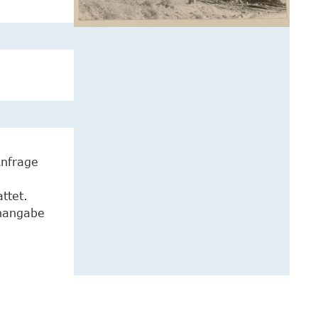
Anfrage
ttet.
enangabe