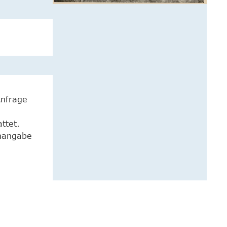
Anfrage
ttet.
enangabe