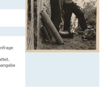
Anfrage
ttet.
enangabe