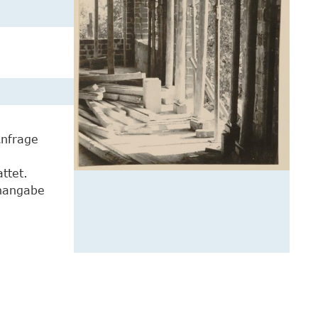
Anfrage
ttet.
enangabe