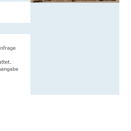
Anfrage
ttet.
enangabe