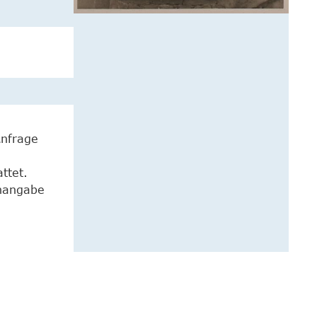
Anfrage
ttet.
enangabe