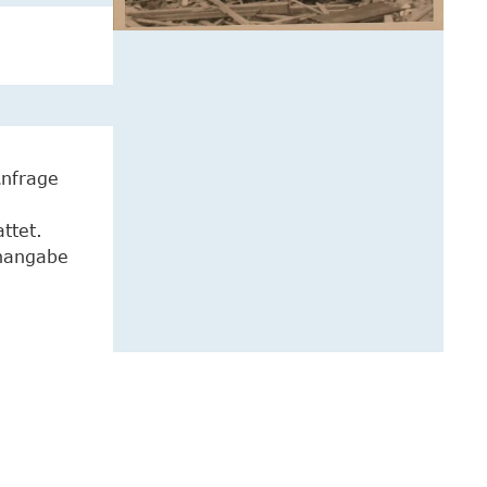
Anfrage
ttet.
enangabe