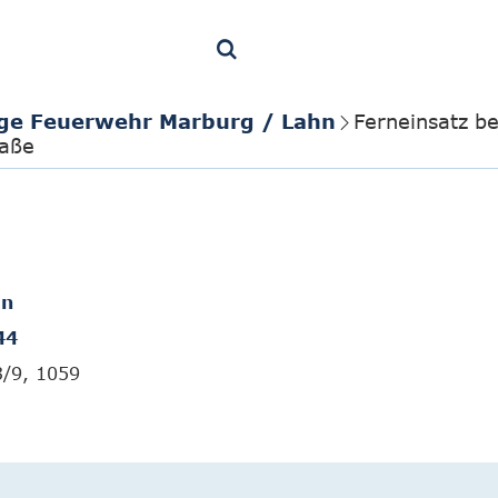
lige Feuerwehr Marburg / Lahn
Ferneinsatz be
raße
en
44
3/9, 1059