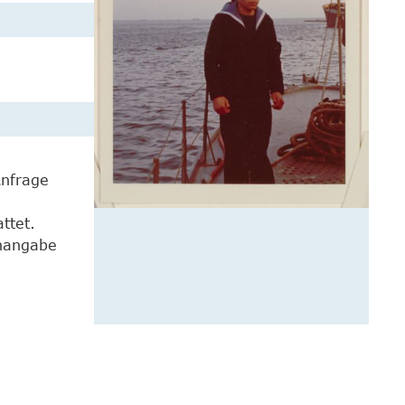
Anfrage
ttet.
enangabe