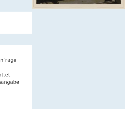
Anfrage
ttet.
enangabe