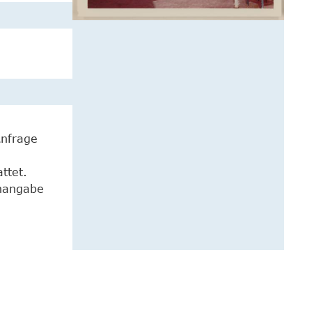
Anfrage
ttet.
enangabe