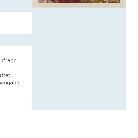
Anfrage
ttet.
enangabe