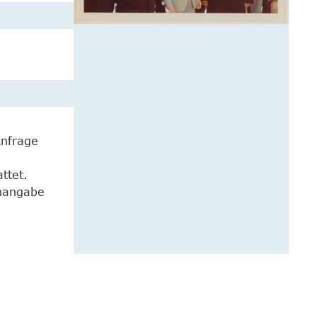
Anfrage
ttet.
enangabe