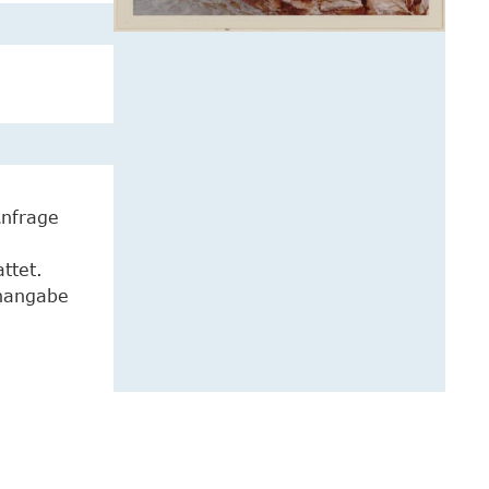
Anfrage
ttet.
enangabe