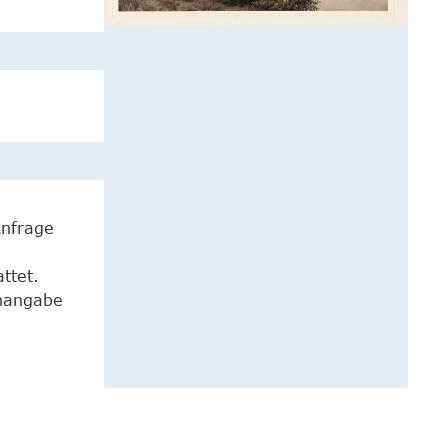
Anfrage
ttet.
enangabe