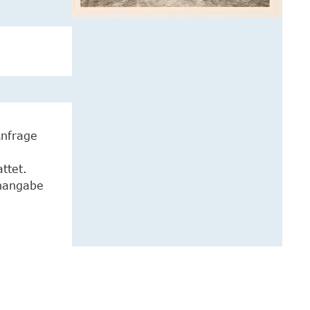
Anfrage
ttet.
enangabe