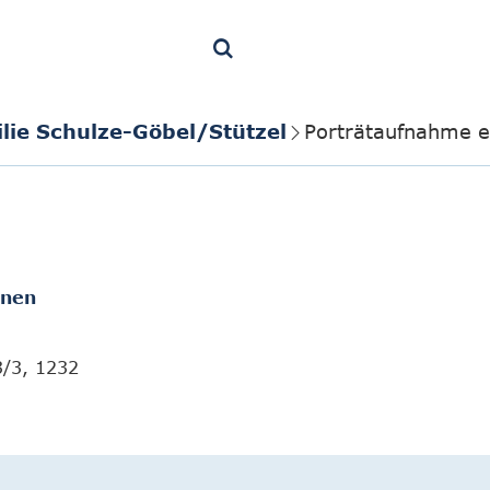
lie Schulze-Göbel/Stützel
Porträtaufnahme e
onen
3/3, 1232