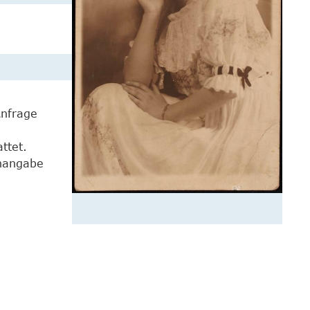
Anfrage
ttet.
enangabe