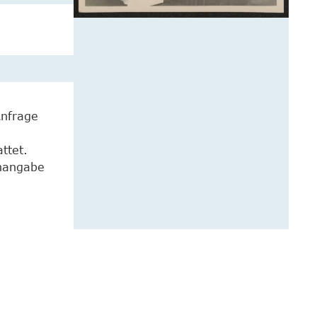
Anfrage
ttet.
enangabe