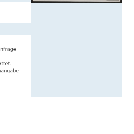
Anfrage
ttet.
enangabe