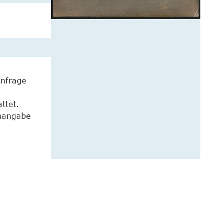
Anfrage
ttet.
enangabe