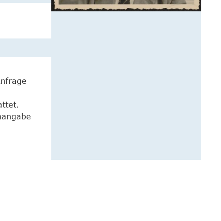
Anfrage
ttet.
enangabe