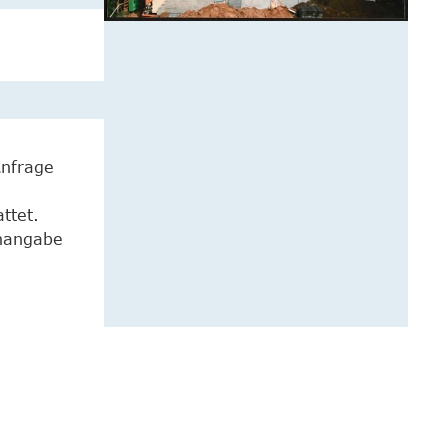
Anfrage
ttet.
enangabe