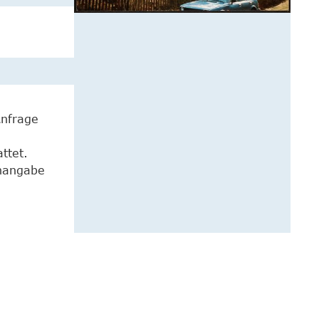
Anfrage
ttet.
enangabe