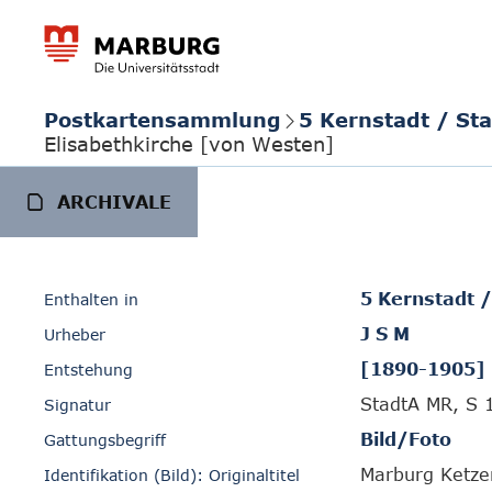
Postkartensammlung
5 Kernstadt / St
Elisabethkirche [von Westen]
ARCHIVALE
5 Kernstadt 
Enthalten in
J S M
Urheber
[1890-1905]
Entstehung
StadtA MR, S 
Signatur
Bild/Foto
Gattungsbegriff
Marburg Ketzer
Identifikation (Bild): Originaltitel