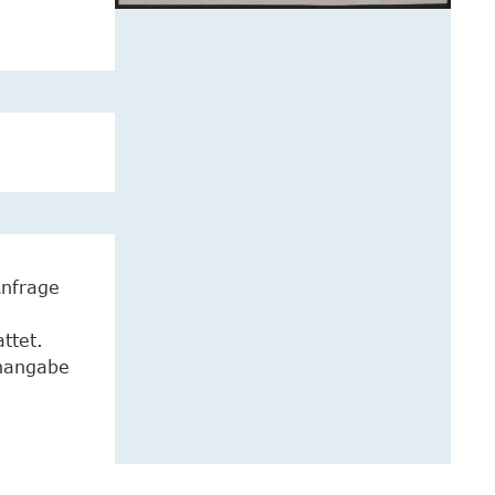
Anfrage
ttet.
enangabe