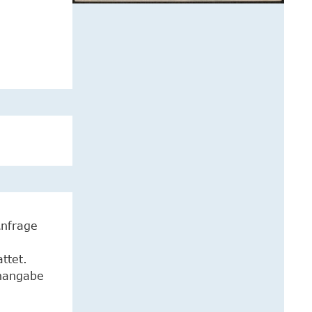
Anfrage
ttet.
enangabe