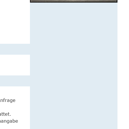
Anfrage
ttet.
enangabe