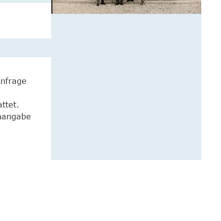
Anfrage
ttet.
enangabe