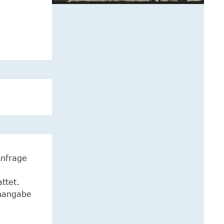
Anfrage
ttet.
enangabe