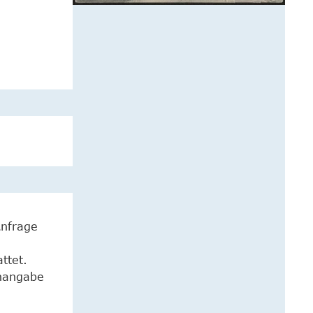
Anfrage
ttet.
enangabe