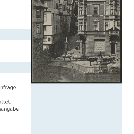
Anfrage
ttet.
enangabe