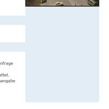
Anfrage
ttet.
enangabe