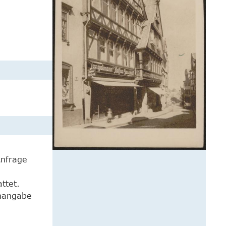
Anfrage
ttet.
enangabe