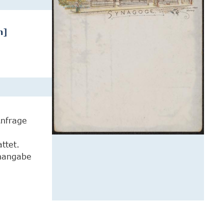
n]
Anfrage
ttet.
enangabe