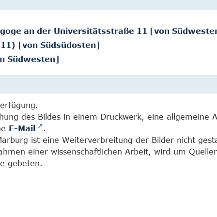
nagoge an der Universitätsstraße 11 [von Südweste
 11) [von Südsüdosten]
von Südwesten]
Verfügung.
chung des Bildes in einem Druckwerk, eine allgemeine 
ine
E-Mail
.
burg ist eine Weiterverbreitung der Bilder nicht gesta
Rahmen einer wissenschaftlichen Arbeit, wird um Quell
e gebeten.