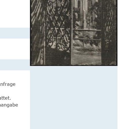
Anfrage
ttet.
enangabe