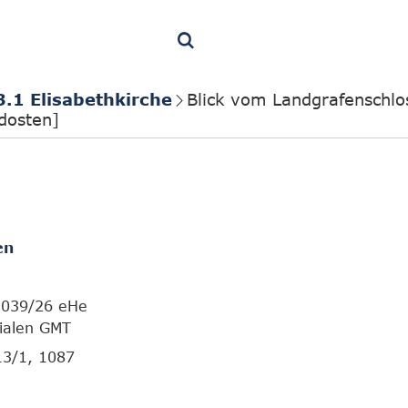
3.1 Elisabethkirche
Blick vom Landgrafenschlos
rdosten]
en
 1039/26 eHe
tialen GMT
13/1, 1087