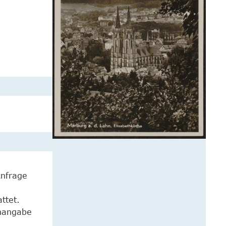
Anfrage
ttet.
enangabe