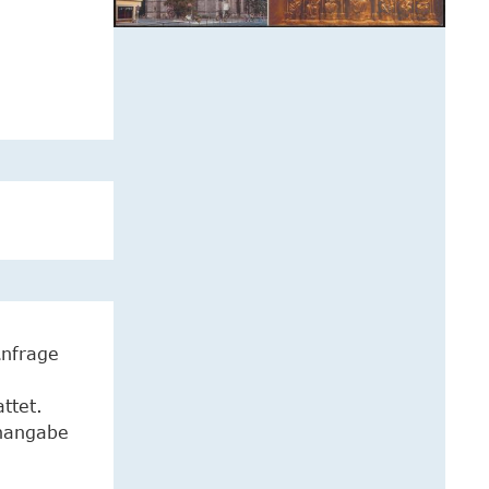
Anfrage
ttet.
enangabe