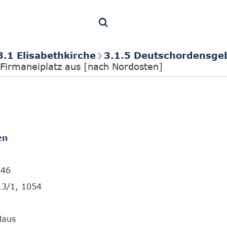
3.1 Elisabethkirche
3.1.5 Deutschordensge
Firmaneiplatz aus [nach Nordosten]
en
246
13/1, 1054
Haus