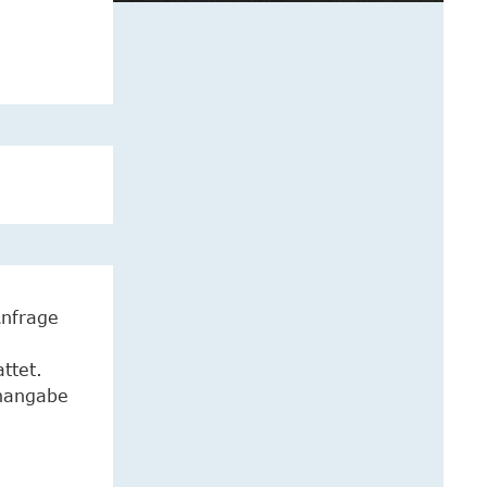
Anfrage
ttet.
enangabe