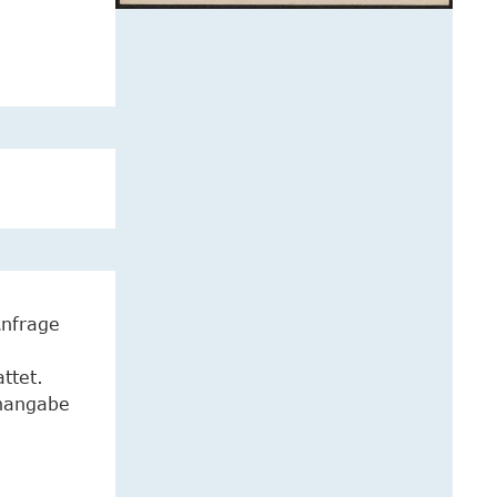
Anfrage
ttet.
enangabe