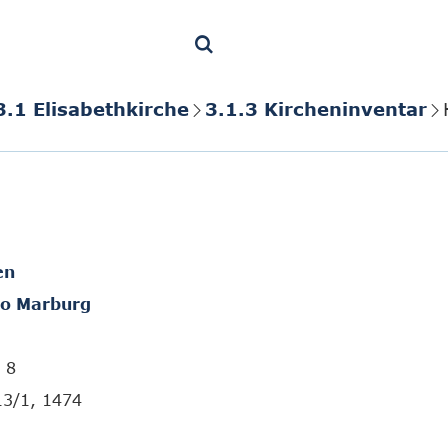
3.1 Elisabethkirche
3.1.3 Kircheninventar
en
to Marburg
 8
13/1, 1474