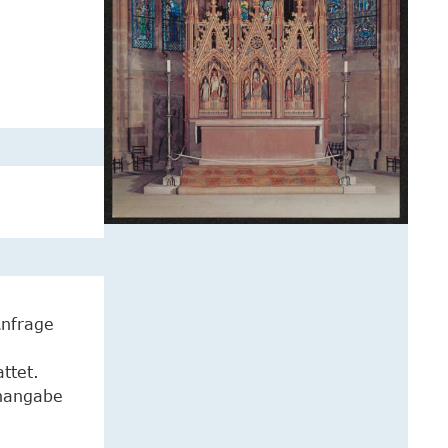
Anfrage
ttet.
enangabe