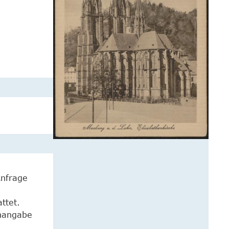
Anfrage
ttet.
enangabe