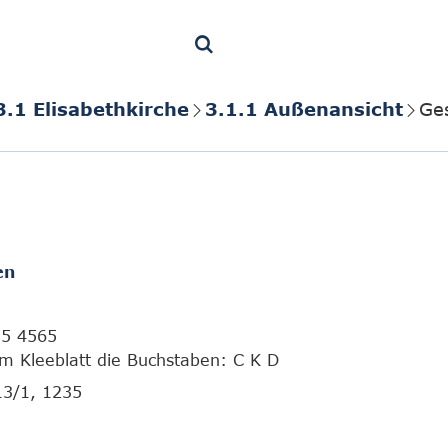
3.1 Elisabethkirche
3.1.1 Außenansicht
Ges
en
15 4565
gem Kleeblatt die Buchstaben: C K D
13/1, 1235