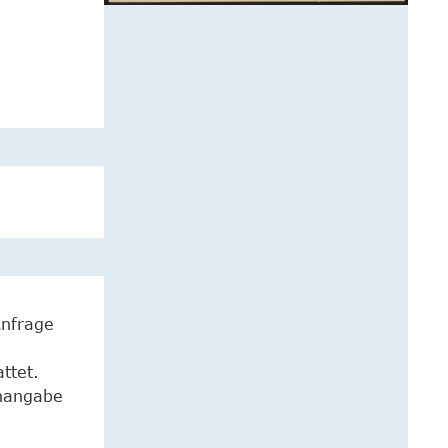
Anfrage
ttet.
enangabe