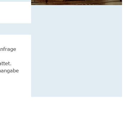
Anfrage
ttet.
enangabe