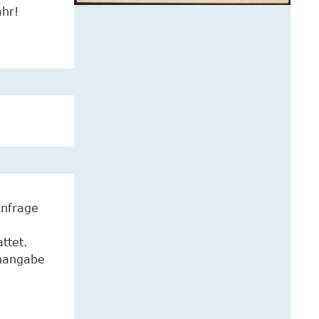
ahr!
Anfrage
ttet.
enangabe