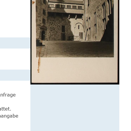
Anfrage
ttet.
enangabe